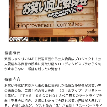
番組概要
緊張しまくりのＭおじ武智軍団から芸人魂育成プロジェクト！芸
人愛溢れる武智の所業に見取り図＆ロコディ＆ビスブラから文句
が止まらない！爪跡を残したい滝音！
番組内容
お笑い怪獣明石家さんまの元に集結した愉快な仲間達がお笑い界
の未来の為、毎週１組の芸人を向上（スキルアップ）させるトー
ク番組。 「ＴＨＥ ＳＥＣＯＮＤ」３代目覇者のツートライブを
向上委員会に招き、２週にわたって今回もお笑い怪獣が大暴れす
る。 色味はあれど、ゲスト陣の“陰”が充満！？スーパーマラド