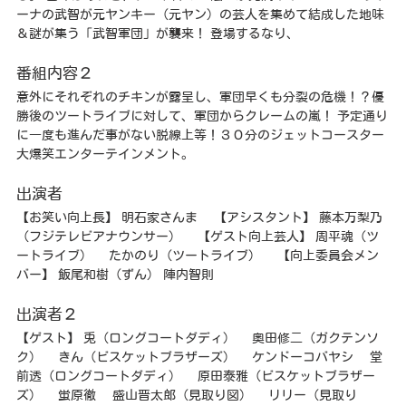
ーナの武智が元ヤンキー（元ヤン）の芸人を集めて結成した地味
＆謎が集う「武智軍団」が襲来！ 登場するなり、
番組内容２
意外にそれぞれのチキンが露呈し、軍団早くも分裂の危機！？優
勝後のツートライブに対して、軍団からクレームの嵐！ 予定通り
に一度も進んだ事がない脱線上等！３０分のジェットコースター
大爆笑エンターテインメント。
出演者
【お笑い向上長】 明石家さんま 【アシスタント】 藤本万梨乃
（フジテレビアナウンサー） 【ゲスト向上芸人】 周平魂（ツ
ートライブ） たかのり（ツートライブ） 【向上委員会メン
バー】 飯尾和樹（ずん） 陣内智則
出演者２
【ゲスト】 兎（ロングコートダディ） 奥田修二（ガクテンソ
ク） きん（ビスケットブラザーズ） ケンドーコバヤシ 堂
前透（ロングコートダディ） 原田泰雅（ビスケットブラザー
ズ） 蛍原徹 盛山晋太郎（見取り図） リリー（見取り