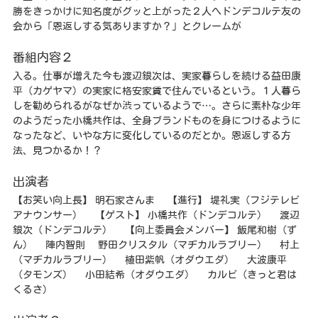
勝をきっかけに知名度がグッと上がった２人へドンデコルテ友の
会から「恩返しする気ありますか？」とクレームが
番組内容２
入る。仕事が増えた今も渡辺銀次は、実家暮らしを続ける益田康
平（カゲヤマ）の実家に格安家賃で住んでいるという。１人暮ら
しを勧められるがなぜか渋っているようで…。さらに素朴な少年
のようだった小橋共作は、全身ブランドものを身につけるように
なったなど、いやな方に変化しているのだとか。恩返しする方
法、見つかるか！？
出演者
【お笑い向上長】 明石家さんま 【進行】 堤礼実（フジテレビ
アナウンサー） 【ゲスト】 小橋共作（ドンデコルテ） 渡辺
銀次（ドンデコルテ） 【向上委員会メンバー】 飯尾和樹（ず
ん） 陣内智則 野田クリスタル（マヂカルラブリー） 村上
（マヂカルラブリー） 植田紫帆（オダウエダ） 大波康平
（タモンズ） 小田結希（オダウエダ） カルビ（きっと君は
くるさ）