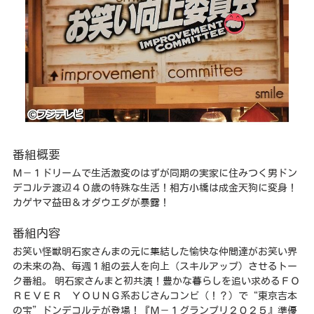
番組概要
Ｍ－１ドリームで生活激変のはずが同期の実家に住みつく男ドン
デコルテ渡辺４０歳の特殊な生活！相方小橋は成金天狗に変身！
カゲヤマ益田＆オダウエダが暴露！
番組内容
お笑い怪獣明石家さんまの元に集結した愉快な仲間達がお笑い界
の未来の為、毎週１組の芸人を向上（スキルアップ）させるトー
ク番組。 明石家さんまと初共演！豊かな暮らしを追い求めるＦＯ
ＲＥＶＥＲ ＹＯＵＮＧ系おじさんコンビ（！？）で“東京吉本
の宝”ドンデコルテが登場！『Ｍ－１グランプリ２０２５』準優