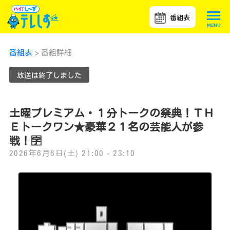
番組表
番組表
> 番組詳細
放送は終了しました
土曜プレミアム・１分トークの祭典！ＴＨ
Ｅトークワン★豪華２１名の芸能人が参
戦！🈑
2026年6月6日(土) 21:00 - 23:10