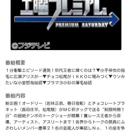
番組概要
１分衝撃エピソード連発！初代王者に輝くのは？▼小手伸也の指
毛に広瀬アリスが…▼チョコ松尾がＩＫＫＯに噛みつく▼ウソみ
たいな小室哲哉秘話▼ブラマヨ小杉の薄毛秘話
番組内容
新企画！オードリー（若林正恭、春日俊彰）とチョコレートプラ
ネット（長田庄平、松尾駿）がＭＣ初タッグで送る“制限時間１
分”の超絶テンポのトークショーが開幕！賞レース王者から俳
優、アーティスト、アスリートまで！各界からトークの祭典にふ
さわしいメンバー豪華２１名の芸能人が集結しＮｏ．１の座を争