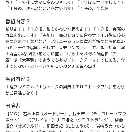
う！「１分後に大物に噛みつきます」「１分後に土下座します」
「１分後、理不尽なことを言います」「１分後、社会を
番組内容２
斬ります」「１分後、私をかわいく思えます」「１分後、実際の
写真を出します」「古畑任三郎のＢＧＭに合わせて１分後に核心
をつきます」などなど、バリエーションに富んだ様々なお題に沿
ったトークを展開。そして、見守りゲストとして、瀬戸朝香、濱
田龍臣が熱い戦いをともに盛り上げる！それぞれが話す“お
題”は「大喜利」のようでもあり「トークテーマ」でもある、今
までにない１分トークの新しいカタチを生み出す
番組内容３
土曜プレミアム『１分トークの祭典！ＴＨＥトークワン』をどう
かお見逃しなく！
出演者
【ＭＣ】 若林正恭（オードリー）、長田庄平（チョコレートプラ
ネット） 【プレイヤー】 井口浩之（ウエストランド）、伊藤
俊介（オズワルド）、稲田美紀（紅しょうが）、岩崎う大（かも