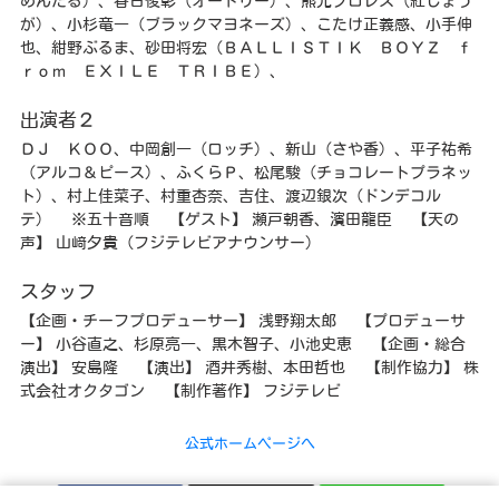
めんたる）、春日俊彰（オードリー）、熊元プロレス（紅しょう
が）、小杉竜一（ブラックマヨネーズ）、こたけ正義感、小手伸
也、紺野ぶるま、砂田将宏（ＢＡＬＬＩＳＴＩＫ ＢＯＹＺ ｆ
ｒｏｍ ＥＸＩＬＥ ＴＲＩＢＥ）、
出演者２
ＤＪ ＫＯＯ、中岡創一（ロッチ）、新山（さや香）、平子祐希
（アルコ＆ピース）、ふくらＰ、松尾駿（チョコレートプラネッ
ト）、村上佳菜子、村重杏奈、吉住、渡辺銀次（ドンデコル
テ） ※五十音順 【ゲスト】 瀬戸朝香、濱田龍臣 【天の
声】 山﨑夕貴（フジテレビアナウンサー）
スタッフ
【企画・チーフプロデューサー】 浅野翔太郎 【プロデューサ
ー】 小谷直之、杉原亮一、黒木智子、小池史恵 【企画・総合
演出】 安島隆 【演出】 酒井秀樹、本田哲也 【制作協力】 株
式会社オクタゴン 【制作著作】 フジテレビ
公式ホームページへ