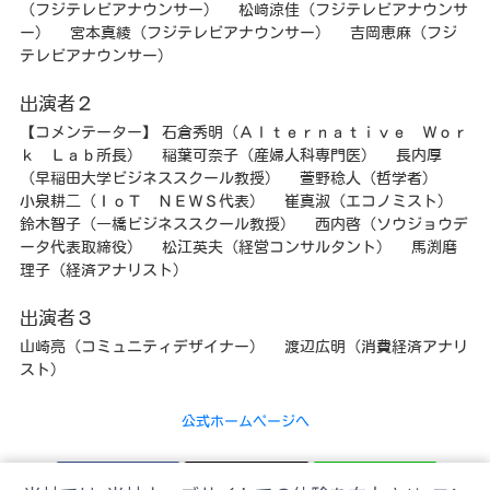
（フジテレビアナウンサー） 松﨑涼佳（フジテレビアナウンサ
ー） 宮本真綾（フジテレビアナウンサー） 吉岡恵麻（フジ
テレビアナウンサー）
出演者２
【コメンテーター】 石倉秀明（Ａｌｔｅｒｎａｔｉｖｅ Ｗｏｒ
ｋ Ｌａｂ所長） 稲葉可奈子（産婦人科専門医） 長内厚
（早稲田大学ビジネススクール教授） 萱野稔人（哲学者）
小泉耕二（ＩｏＴ ＮＥＷＳ代表） 崔真淑（エコノミスト）
鈴木智子（一橋ビジネススクール教授） 西内啓（ソウジョウデ
ータ代表取締役） 松江英夫（経営コンサルタント） 馬渕磨
理子（経済アナリスト）
出演者３
山崎亮（コミュニティデザイナー） 渡辺広明（消費経済アナリ
スト）
公式ホームページへ
Facebook
𝕏
LINE