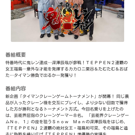
番組概要
特番時代に鬼レン達成…深澤辰哉が参戦！ＴＥＰＰＥＮ２連覇の
女王福島…意外な才能を発揮するカカロニ栗谷＆たむたむ＆おば
た…タイマン勝負で出るか一発獲り！
番組内容
新企画「タイマンクレーンゲームトーナメント」が開幕！ 同じ景
品が入ったクレーン機を交互にプレイし、より少ない回数で獲得
した方が勝利となるトーナメント方式。今回名乗りを上げたの
は、芸能界屈指のクレーンゲーマー８名。 「芸能界クレーンゲー
ムＮｏ．１」の座を狙うＳｎｏｗ Ｍａｎの深澤辰哉をはじめ、
『ＴＥＰＰＥＮ』２連覇の絶対女王・福島和可菜、その福島と過
去に熱戦を繰り広げ『ＴＥＰＰＥＮ』準優勝の実績を