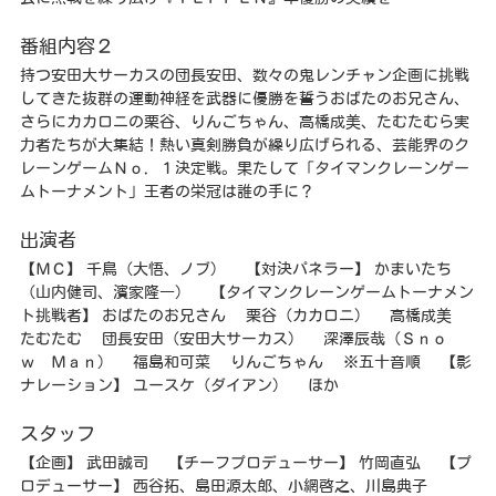
番組内容２
持つ安田大サーカスの団長安田、数々の鬼レンチャン企画に挑戦
してきた抜群の運動神経を武器に優勝を誓うおばたのお兄さん、
さらにカカロニの栗谷、りんごちゃん、高橋成美、たむたむら実
力者たちが大集結！熱い真剣勝負が繰り広げられる、芸能界のク
レーンゲームＮｏ．１決定戦。果たして「タイマンクレーンゲー
ムトーナメント」王者の栄冠は誰の手に？
出演者
【ＭＣ】 千鳥（大悟、ノブ） 【対決パネラー】 かまいたち
（山内健司、濱家隆一） 【タイマンクレーンゲームトーナメン
ト挑戦者】 おばたのお兄さん 栗谷（カカロニ） 高橋成美
たむたむ 団長安田（安田大サーカス） 深澤辰哉（Ｓｎｏ
ｗ Ｍａｎ） 福島和可菜 りんごちゃん ※五十音順 【影
ナレーション】 ユースケ（ダイアン） ほか
スタッフ
【企画】 武田誠司 【チーフプロデューサー】 竹岡直弘 【プ
ロデューサー】 西谷拓、島田源太郎、小網啓之、川島典子