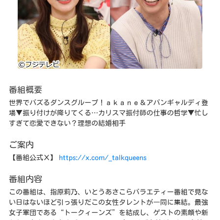
番組概要
世界でバズるダンスグループ！ａｋａｎｅ＆アバンギャルディ登
場▼振り付けが降りてくる…カリスマ振付師の仕事の哲学▼忙し
すぎて恋愛できない？理想の結婚相手
ご案内
【番組公式Ｘ】
https://x.com/_talkqueens
番組内容
この番組は、指原莉乃、いとうあさこらバラエティー番組で見な
い日はないほど引っ張りだこの女性タレントが一同に集結。最強
女子軍団である“トークィーンズ”を結成し、ゲストの素顔や新