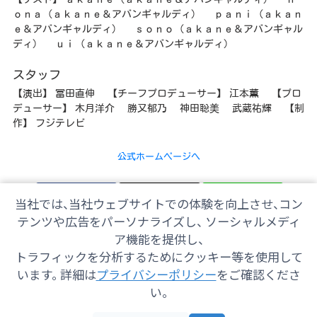
ｏｎａ（ａｋａｎｅ＆アバンギャルディ） ｐａｎｉ（ａｋａｎ
ｅ＆アバンギャルディ） ｓｏｎｏ（ａｋａｎｅ＆アバンギャル
ディ） ｕｉ（ａｋａｎｅ＆アバンギャルディ）
スタッフ
【演出】 冨田直伸 【チーフプロデューサー】 江本薫 【プロ
デューサー】 木月洋介 勝又郁乃 神田聡美 武蔵祐輝 【制
作】 フジテレビ
公式ホームページへ
Facebook
𝕏
LINE
当社では、当社ウェブサイトでの体験を向上させ、コン
テンツや広告をパーソナライズし、 ソーシャルメディ
ア機能を提供し、
トラフィックを分析するためにクッキー等を使用して
会社情報
採用情報
ご意見・ご感想
防災情報
います。 詳細は
プライバシーポリシー
をご確認くださ
番組情報
い。