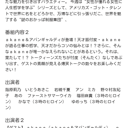
たな魅力を引き出すバラエティー。 今週は“女性が憧れる女性に
人生哲学を学ぶ”シリーズとして、アメリカズ・ゴット・タレン
トで世界に名をとどろかせ、万博などに引っ張りだこ、世界を魅
了する“謎のおかっぱ制服集団”、
番組内容２
ａｋａｎｅ＆アバンギャルディが登場！天才振付家・ａｋａｎｅ
が語る仕事の哲学、天才だからコソの悩みとは！？さらに、そん
なａｋａｎｅが唯一かなえられないことがあるという。それは、
果たして！？ トークィーンズたちが忖度（そんたく）なしであぶ
り出す、ゲストの素顔が見える爆笑トークの数々をお楽しみくだ
さい！
出演者
指原莉乃 いとうあさこ 若槻千夏 アン ミカ 野々村友紀
子 あの ファーストサマーウイカ 福田麻貴（３時のヒロイ
ン） かなで（３時のヒロイン） ゆめっち（３時のヒロイ
ン）
出演者２
【ゲスト】 ａｋａｎｅ（ａｋａｎｅ＆アバンギャルディ） ｎ