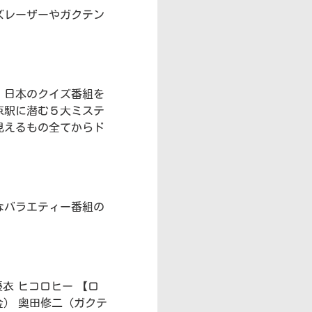
ズレーザーやガクテン
、日本のクイズ番組を
京駅に潜む５大ミステ
見えるもの全てからド
なバラエティー番組の
衣 ヒコロヒー 【ロ
金） 奥田修二（ガクテ