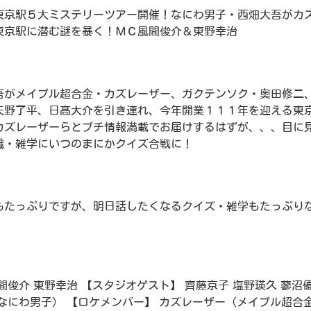
東京駅５大ミステリーツアー開催！なにわ男子・西畑大吾がカ
東京駅に潜む謎を暴く！ＭＣ風間俊介＆東野幸治
吾がメイプル超合金・カズレーザー、ガクテンソク・奥田修二
矢野了平、日髙大介を引き連れ、今年開業１１１年を迎える東
カズレーザーらとプチ情報満載でお届けするはずが、、、目に
識・雑学にいつのまにかクイズ合戦に！
もたっぷりですが、明日話したくなるクイズ・雑学もたっぷり
間俊介 東野幸治 【スタジオゲスト】 齊藤京子 塩野瑛久 蓼沼優
なにわ男子） 【ロケメンバー】 カズレーザー（メイプル超合