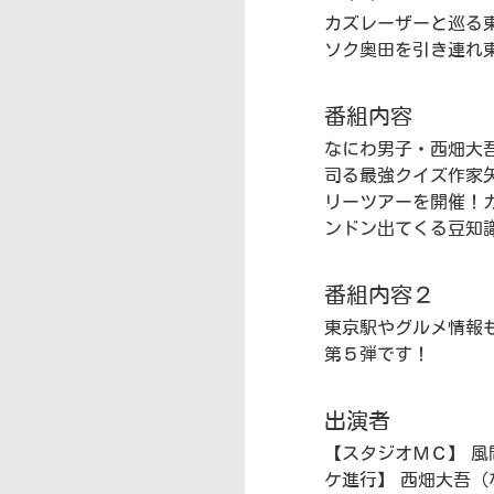
カズレーザーと巡る
ソク奥田を引き連れ
番組内容
なにわ男子・西畑大
司る最強クイズ作家
リーツアーを開催！
ンドン出てくる豆知
番組内容２
東京駅やグルメ情報
第５弾です！
出演者
【スタジオＭＣ】 風
ケ進行】 西畑大吾（