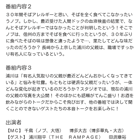
番組内容２
３０年間そばアレルギーと思い、そばを全く食べてこなかったい
うノブ。しかし、最近受けた人間ドックの血液検査の結果で、な
んとそばアレルギーではなかったことが判明したという！そこで
ノブは、信州の方までそばを食べに行ったというが、３０年ぶり
に食べたそばの味は想像と違ったようで…、果たしてどんな味だ
ったのだろうか？ 長崎から上京した浦川の父親は、職場ですっか
り有名人になっているという。
番組内容３
浦川は「有名人気取りの父親が最近どんどんおかしくなってきて
いる」と悩みを吐露。もともとは硬派な父親だったいうが、一体
どんな変化が起きているのだろうか？スタジオでは、現在の浦川
の父親の写真を大公開！ そのほかにも話題がてんこ盛り！お酒を
飲みながらのトークだからこそ飛び出す、他の番組では決して聞
くことのできないゲストたちの本音トークをお楽しみに！
出演者
【ＭＣ】 千鳥（ノブ、大悟） 博多大吉（博多華丸・大吉）
【ゲスト】 浦川翔平（ＴＨＥ ＲＡＭＰＡＧＥ） 田渕章裕