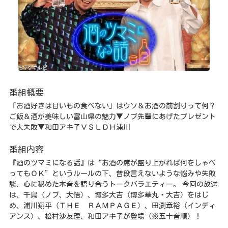
番組概要
「お酒好きは甘いもの食べない」はウソ＆お酒の前割りって何？
ご飯＆酒が美味しい富山県の魅力▼ノブ先輩にあげたプレゼント
で大失敗▼和田アキ子ＶＳＬＤＨ浦川
番組内容
『酒のツマミになる話』は“お酒の席が盛り上がれば何をしゃべ
ってもＯＫ”というルールの下、普段言えないような悩みや失敗
談、心に秘めた本音を語り合うトークバラエティー。 今回の放送
は、千鳥（ノブ、大悟）、博多大吉（博多華丸・大吉）をはじ
め、浦川翔平（ＴＨＥ ＲＡＭＰＡＧＥ）、田渕章裕（インディ
アンス）、松村沙友理、和田アキ子が登場（※五十音順）！