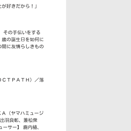
たが好きだから！」
、その手伝いをする
１歳の誕生日を如何に
の間に友情らしきもの
ＯＣＴＰＡＴＨ）／落
ＫＡ（ヤマハミュージ
 出羽良彰、兼松衆
ューサー】 鹿内植、