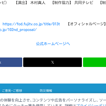
レビ） 【演出】 木村真人 【制作協力】 共同テレビ 【制
】
https://fod.fujitv.co.jp/title/013t
【オフィシャルページ
co.jp/102nd_proposal/
公式ホームページへ
k
𝕏
ご意見・ご感想
防災情報
の体験を向上させ、コンテンツや広告をパーソナライズし、 ソ
さデカ
テレビ寺子屋
ためにクッキー等を使用しています。 詳細は
プライバシーポ