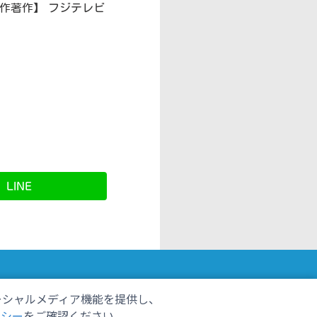
作著作】 フジテレビ
】
LINE
ーシャルメディア機能を提供し、
しずおかごはんが食べたい！
リシー
をご確認ください。