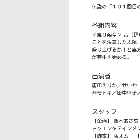
伝説の「１０１回目
番組内容
＜第９楽章＞ 音（
ことを決意した太陽
盛り上げるか！と裏
が芽生え始める。
出演者
唐田えりか／せいや
合モトキ／田中律子
スタッフ
【企画】 鈴木おさ
ックエンタテインメ
【脚本】 私オム 