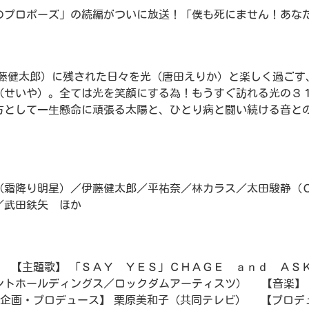
のプロポーズ」の続編がついに放送！「僕も死にません！あな
伊藤健太郎）に残された日々を光（唐田えりか）と楽しく過ごす
（せいや）。全ては光を笑顔にする為！もうすぐ訪れる光の３
方として一生懸命に頑張る太陽と、ひとり病と闘い続ける音と
（霜降り明星）／伊藤健太郎／平祐奈／林カラス／太田駿静（
／武田鉄矢 ほか
む 【主題歌】 「ＳＡＹ ＹＥＳ」ＣＨＡＧＥ ａｎｄ ＡＳ
ントホールディングス／ロックダムアーティスツ） 【音楽】
【企画・プロデュース】 栗原美和子（共同テレビ） 【プロデ