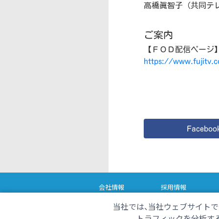
高橋眞智子（共同テ
ご案内
【ＦＯＤ配信ページ
https://www.fujitv.
Faceboo
会社情報
採用情報
番組情報
当社では、当社ウェブサイトで
ただいま！テレビ
く
トラフィックを分析する