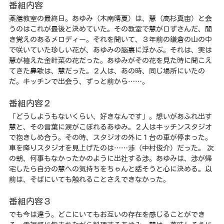
番組内容
薬膳教室の最終日。あゆみ（木南晴夏）は、慧（高杉真宙）と会
うのはこれが最後と決めていた。その教室で慧が口ずさんだ、聞
き覚えのあるメロディー。それを聞いて、３年前の鎌倉の山の中
で咲いていた珍しい花が、あゆみの脳裏に浮かぶ。それは、実は
慧が植えた金針菜の花だった。あゆみがその花を見た時に聞こえ
てきた鼻歌は、慧だった。２人は、あの時、同じ場所にいたの
だ。キッチンで出会う、ずっと前から……。
番組内容２
「どうしようもないくらい、好きなんです」。想いがあふれ出す
慧と、その言葉に涙がこぼれるあゆみ。２人はキッチンスタジオ
で抱きしめ合う。その時、スタジオの外に１台の車が停まった。
車を降りスタジオを見上げたのは……渉（中村俊介）だった。 次
の朝、何事もなかったかのように出社する渉。あゆみは、渉が帰
宅したら自分の慧への気持ちをちゃんと話そうと心に決める。以
前は、そばにいても触れることさえできなかった。
番組内容３
でも今は違う。どこにいてもお互いの存在を感じることができ