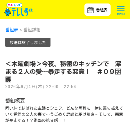
番組表
番組表
> 番組詳細
放送は終了しました
＜木曜劇場＞今夜、秘密のキッチンで 深
まる２人の愛…暴走する悪意！ ＃０９🈑
🈖
2026年6月4日(木) 22:00 - 22:54
番組概要
固い絆で結ばれた主婦とシェフ、どんな困難も一緒に乗り越えて
いく覚悟の２人の裏で…うごめく思惑と駆け引き…そして、悪意
が暴走する！？衝撃の第９話！！