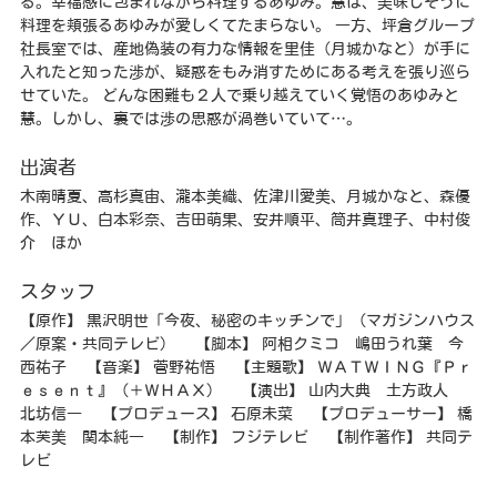
る。幸福感に包まれながら料理するあゆみ。慧は、美味しそうに
料理を頬張るあゆみが愛しくてたまらない。 一方、坪倉グループ
社長室では、産地偽装の有力な情報を里佳（月城かなと）が手に
入れたと知った渉が、疑惑をもみ消すためにある考えを張り巡ら
せていた。 どんな困難も２人で乗り越えていく覚悟のあゆみと
慧。しかし、裏では渉の思惑が渦巻いていて…。
出演者
木南晴夏、高杉真宙、瀧本美織、佐津川愛美、月城かなと、森優
作、ＹＵ、白本彩奈、吉田萌果、安井順平、筒井真理子、中村俊
介 ほか
スタッフ
【原作】 黒沢明世「今夜、秘密のキッチンで」（マガジンハウス
／原案・共同テレビ） 【脚本】 阿相クミコ 嶋田うれ葉 今
西祐子 【音楽】 菅野祐悟 【主題歌】 ＷＡＴＷＩＮＧ『Ｐｒ
ｅｓｅｎｔ』（＋ＷＨＡＸ） 【演出】 山内大典 土方政人
北坊信一 【プロデュース】 石原未菜 【プロデューサー】 橋
本芙美 関本純一 【制作】 フジテレビ 【制作著作】 共同テ
レビ