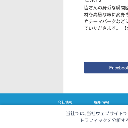
皆さんの身近な瞬間
材を高級な味に変身
やテーマパークなど
ていただきます。 
Faceboo
会社情報
採用情報
番組情報
当社では、当社ウェブサイトで
ただいま！テレビ
く
トラフィックを分析する
おは・スポ！サンデー
チ