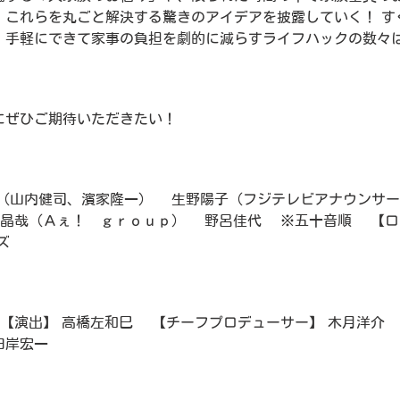
、これらを丸ごと解決する驚きのアイデアを披露していく！ す
、手軽にできて家事の負担を劇的に減らすライフハックの数々
にぜひご期待いただきたい！
ち（山内健司、濱家隆一） 生野陽子（フジテレビアナウンサー
晶哉（Ａぇ！ ｇｒｏｕｐ） 野呂佳代 ※五十音順 【ロ
ズ
 【演出】 高橋左和巳 【チーフプロデューサー】 木月洋介
田岸宏一