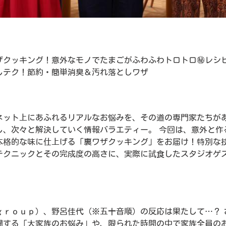
ザクッキング！意外なモノでたまごがふわふわトロトロ㊙レシ
しテク！節約・簡単消臭＆汚れ落としワザ
ネット上にあふれるリアルなお悩みを、その道の専門家たちが
し、次々と解決していく情報バラエティー。 今回は、意外と作
本格的な味に仕上げる「裏ワザクッキング」をお届け！特別な
テクニックとその完成度の高さに、実際に試食したスタジオゲ
ｇｒｏｕｐ）、野呂佳代（※五十音順）の反応は果たして…？ 
闘する「大家族のお悩み」や、限られた時間の中で家族全員の