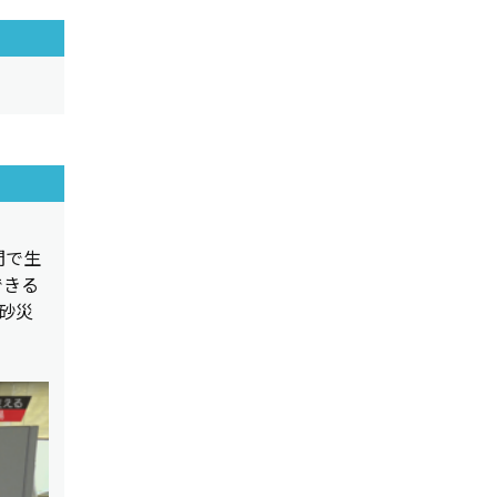
間で生
できる
砂災