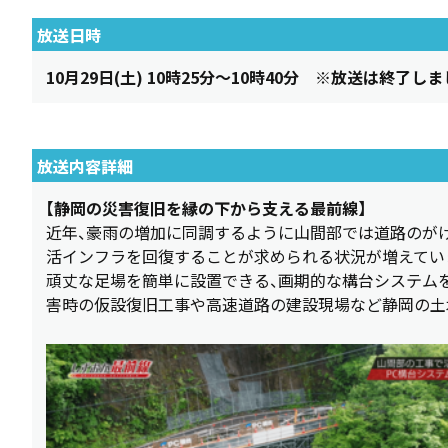
放送日時
10月29日(土) 10時25分～10時40分 ※放送は終了し
放送内容詳細
【静岡の災害復旧を縁の下から支える最前線】
近年、豪雨の増加に同調するように山間部では道路のが
活インフラを回復することが求められる状況が増えてい
頑丈な足場を簡単に設置できる、画期的な構台システム
害時の仮設復旧工事や高速道路の建設現場など静岡の土