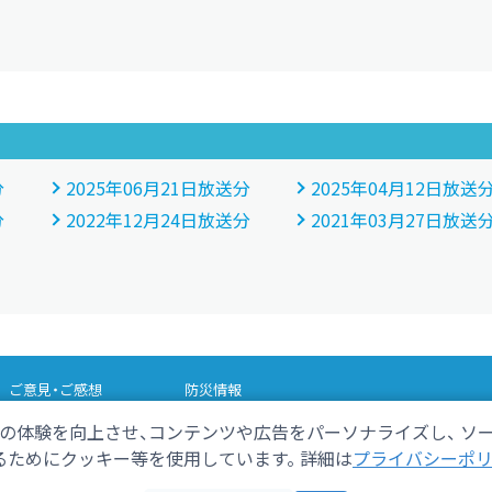
分
2025年06月21日放送分
2025年04月12日放送
分
2022年12月24日放送分
2021年03月27日放送
ご意見・ご感想
防災情報
の体験を向上させ、コンテンツや広告をパーソナライズし、 ソ
さデカ
テレビ寺子屋
ためにクッキー等を使用しています。 詳細は
プライバシーポ
ョッと！いいタイム
しずおかバカ売れの法則