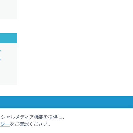
分
分
ーシャルメディア機能を提供し、
しずおかごはんが食べたい！
リシー
をご確認ください。