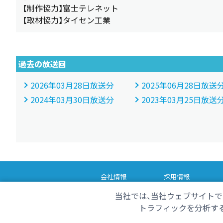
【制作協力】富士テレネット
【取材協力】タイセン工業
過去の放送回
2026年03月28日放送分
2025年06月28日放送
2024年03月30日放送分
2023年03月25日放送
会社情報
採用情報
番組情報
当社では、当社ウェブサイトで
ただいま！テレビ
く
トラフィックを分析する
おは・スポ！サンデー
チ