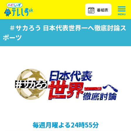
番組表
＃サカろう 日本代表世界一へ徹底討論ス
ポーツ
毎週月曜よる24時55分