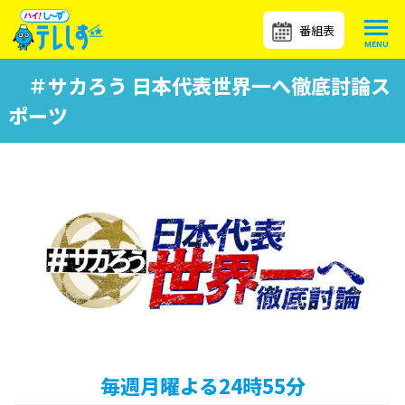
番組表
＃サカろう 日本代表世界一へ徹底討論ス
ポーツ
毎週月曜よる24時55分