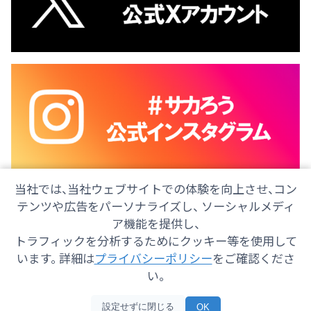
当社では、当社ウェブサイトでの体験を向上させ、コン
テンツや広告をパーソナライズし、 ソーシャルメディ
ア機能を提供し、
トラフィックを分析するためにクッキー等を使用して
会社情報
採用情報
ご意見・ご感想
防災情報
います。 詳細は
プライバシーポリシー
をご確認くださ
番組情報
い。
Copyright© 2025 SHIZUOKA TELECASTING Co.,Ltd.
設定せずに閉じる
OK