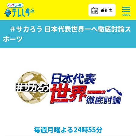
番組表
＃サカろう 日本代表世界一へ徹底討論ス
ポーツ
毎週月曜よる24時55分