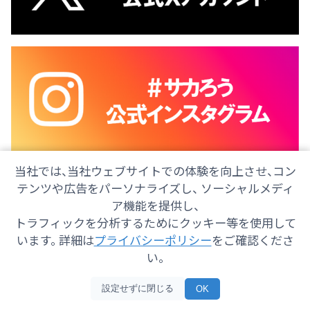
当社では、当社ウェブサイトでの体験を向上させ、コン
テンツや広告をパーソナライズし、 ソーシャルメディ
ア機能を提供し、
トラフィックを分析するためにクッキー等を使用して
会社情報
採用情報
ご意見・ご感想
防災情報
います。 詳細は
プライバシーポリシー
をご確認くださ
番組情報
い。
Copyright© 2025 SHIZUOKA TELECASTING Co.,Ltd.
設定せずに閉じる
OK
All Rights Reserved.