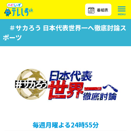
番組表
＃サカろう 日本代表世界一へ徹底討論ス
ポーツ
毎週月曜よる24時55分