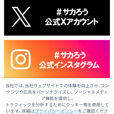
当社では、当社ウェブサイトでの体験を向上させ、コン
テンツや広告をパーソナライズし、 ソーシャルメディ
ア機能を提供し、
トラフィックを分析するためにクッキー等を使用して
会社情報
採用情報
ご意見・ご感想
防災情報
います。 詳細は
プライバシーポリシー
をご確認くださ
番組情報