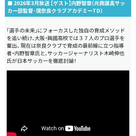
■ 2026年3月放送 【ゲスト】内野智章（元興國高サッ
カー部監督･現奈良クラブアカデミーTD）
「選手の未来」にフォーカスした独自の育成メソッド
を追い続け、大阪・興國高校では３７人のプロ選手を
輩出、 現在は奈良クラブで育成の最前線に立つ指導
者・内野智章氏と、サッカージャーナリスト木崎伸也
氏が日本サッカーを徹底討論！