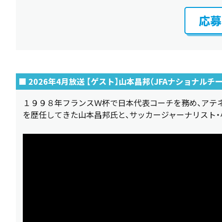
応募
■ 2026年4月放送 【ゲスト】山本昌邦（JFAナショナル
１９９８年フランスＷ杯で日本代表コーチを務め、アテ
を歴任してきた山本昌邦氏と、サッカージャーナリスト・