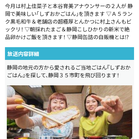
今月は村上佳菜子と本谷育美アナウンサーの２人が 静
岡で美味しい「しずおかごはん」を頂きます ▽Ａ５ラン
ク黒毛和牛＆老舗店の超極厚とんかつに村上さんもビ
ックリ！ ▽朝採れたまご＆静岡こしひかりの新米で絶
品卵かけご飯を頂きます！ ▽静岡缶詰の自販機とは⁉
放送内容詳細
静岡の地元の方から愛されるご当地ごはん『しずおか
ごはん』を探して、静岡３５市町を飛び回ります！