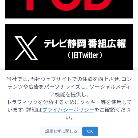
当社では、当社ウェブサイトでの体験を向上させ、コン
テンツや広告をパーソナライズし、 ソーシャルメディ
ア機能を提供し、
トラフィックを分析するためにクッキー等を使用して
会社情報
採用情報
ご意見・ご感想
防災情報
います。 詳細は
プライバシーポリシー
をご確認くださ
番組情報
い。
Copyright© 2025 SHIZUOKA TELECASTING Co.,Ltd.
設定せずに閉じる
OK
All Rights Reserved.