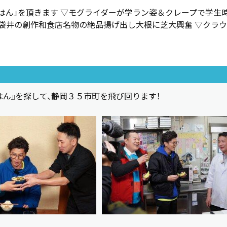
はん」を頂きます ▽モグライダーが学ラン姿＆クレープで学生
▽袋井の創作和食店名物の絶品揚げ出し大根に芝大興奮 ▽クラ
ん』を探して、静岡３５市町を飛び回ります！