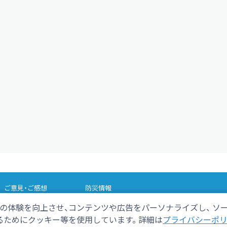
ご意見・ご感想
防災情報
の体験を向上させ、コンテンツや広告をパーソナライズし、 ソ
さデカ
テレビ寺子屋
ためにクッキー等を使用しています。 詳細は
プライバシーポ
ョッと！いいタイム
しずおかバカ売れの法則