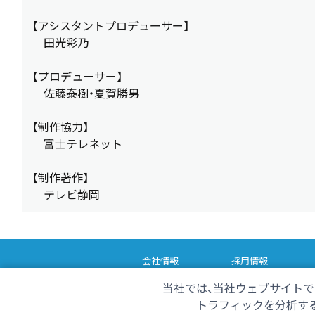
【アシスタントプロデューサー】
田光彩乃
【プロデューサー】
佐藤泰樹・夏賀勝男
【制作協力】
富士テレネット
【制作著作】
テレビ静岡
会社情報
採用情報
番組情報
当社では、当社ウェブサイトで
ただいま！テレビ
く
トラフィックを分析する
おは・スポ！サンデー
チ