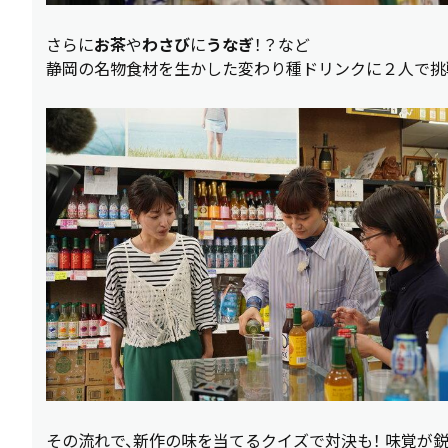
さらに
お茶
や
わさび
に
うなぎ
！？など
静岡の名物食材を生かした変わり種ドリンクに２人で挑
その流れで、新作の味を当てるクイズで対決も！ 味覚が