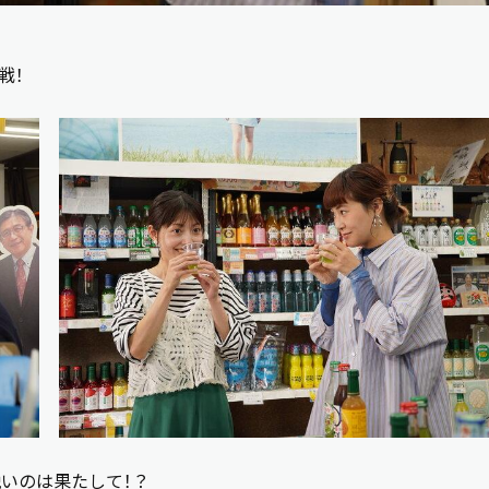
戦！
鋭いのは果たして！？