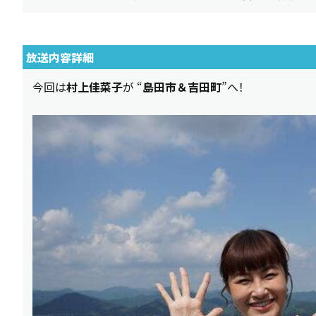
放送内容詳細
今回は
村上佳菜子
が “
島田市＆吉田町
”へ！