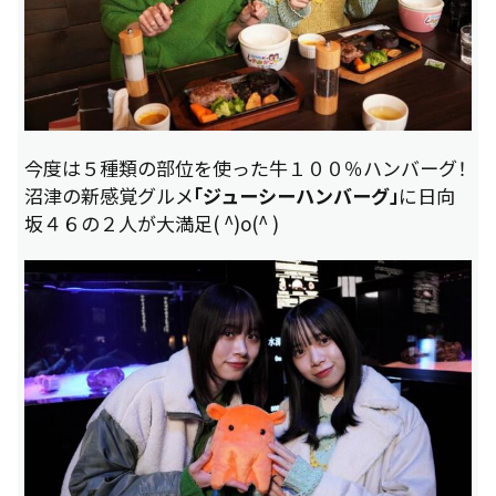
今度は５種類の部位を使った牛１００％ハンバーグ！
沼津の新感覚グルメ
「ジューシーハンバーグ」
に日向
坂４６の２人が大満足( ^)o(^ )