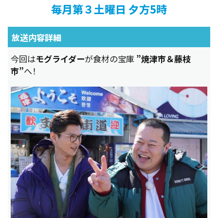
毎月第３土曜日 夕方5時
放送内容詳細
今回は
モグライダー
が食材の宝庫
”焼津市＆藤枝
市”
へ！