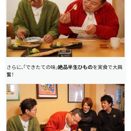
さらに、「できたての味」
絶品半生ひもの
を実食で大興
奮！