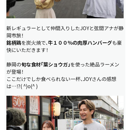
新レギュラーとして仲間入りしたJOYと弦間アナが静
岡市旅！
銘柄鶏
を炭火焼で、
牛１００％の肉厚ハンバーグ
も豪
快にいただきます！
静岡の
旬な食材「葉ショウガ」
を使った絶品ラーメン
が登場！
ここだけでしか食べられない一杯、JOYさんの感想
は…⁉( ^)o(^ )