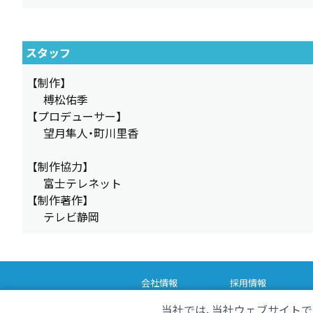
スタッフ
【制作】
榑松佑季
【プロデューサー】
望月隼人・町川里香
【制作協力】
富士テレネット
【制作著作】
テレビ静岡
会社情報
採用情報
番組情報
当社では、当社ウェブサイトで