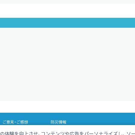
ご意見・ご感想
防災情報
の体験を向上させ、コンテンツや広告をパーソナライズし、 ソ