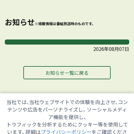
お知らせ
※掲載情報は番組放送時のものです。
2026年08月07日
お知らせ一覧に戻る
当社では、当社ウェブサイトでの体験を向上させ、コン
テンツや広告をパーソナライズし、 ソーシャルメディ
ア機能を提供し、
トラフィックを分析するためにクッキー等を使用して
います。 詳細は
プライバシーポリシー
をご確認くださ
会社情報
採用情報
ご意見・ご感想
防災情報