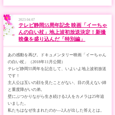
2023.04.07
テレビ静岡55周年記念 映画「イーちゃ
んの白い杖」地上波初放送決定！新撮
映像を盛り込んだ「特別編」
あの感動を再び。ドキュメンタリー映画「イーちゃん
の白い杖」（2018年11月公開）
テレビ静岡
55
周年を記念して、いよいよ地上波初放送
です！
主人公は互いの顔を見たことがない、目の見えない姉
と重度障がいの弟。
壁にぶつかりながら生き続ける
2
人をカメラは
25
年追
いました。
私たちはなぜ生まれたのか―
2
人が出した答えとは。