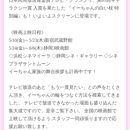
日本民間放送連盟賞テレビ・グランプリ、第61回ギャ
ラクシー賞 入賞を果たした 『イーちゃんの白い杖 特
別編』も！ いよいよスクリーンに登場です。
《映画上映日程》
5/10(金)～5/23(木)新宿武蔵野館
5/24(金)～6/6(木) 静岡3映画館
◇浜松シネマイーラ ◇静岡シネ・ギャラリー ◇シネ
プラザサントムーン
イーちゃん家族の舞台挨拶も計画中です！
テレビ放送のあと「もう一度見たい」との声をたくさ
ん頂き、イーちゃんの輪をつなぐ方法を模索してきま
した。 テレビで放送できなかった場面も盛り込んだ
集大成ですので、是非ご覧下さい。 全国の映画館で
上映して頂けるよう スタッフ一同頑張りますので応
援お願い致します。