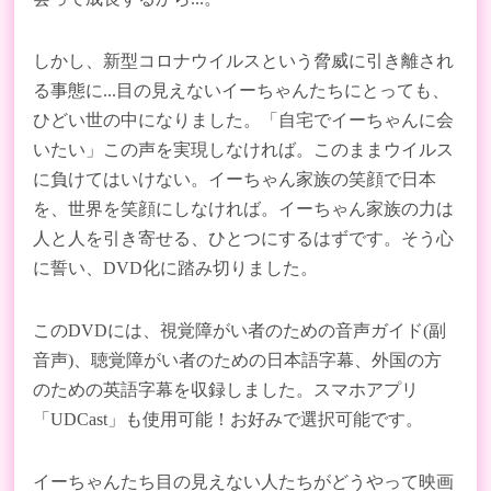
しかし、新型コロナウイルスという脅威に引き離され
る事態に...目の見えないイーちゃんたちにとっても、
ひどい世の中になりました。「自宅でイーちゃんに会
いたい」この声を実現しなければ。このままウイルス
に負けてはいけない。イーちゃん家族の笑顔で日本
を、世界を笑顔にしなければ。イーちゃん家族の力は
人と人を引き寄せる、ひとつにするはずです。そう心
に誓い、
DVD
化に踏み切りました。
この
DVD
には、視覚障がい者のための音声ガイド
(
副
音声
)
、聴覚障がい者のための日本語字幕、外国の方
のための英語字幕を収録しました。スマホアプリ
「UDCast」
も使用可能！
お好みで選択可能です。
イーちゃんたち目の見えない人たちがどうやって映画