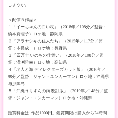
しょうか。
＜配信５作品＞
１『イーちゃんの白い杖』（2018年／108分／監督：
橋本真理子）ロケ地：静岡県
２『アラヤシキの住人たち』（2015年／117分／監
督：本橋成一）ロケ地：長野県
３『四万十 いのちの仕舞い』（2018年／108分／監
督：溝渕雅幸）ロケ地：高知県
４『老人と海 ディレクターズカット版』（2010年／
99分／監督：ジャン・ユンカーマン）ロケ地：沖縄県
与那国島
５『沖縄うりずんの雨 改訂版』（2019年／148分／監
督：ジャン・ユンカーマン）ロケ地：沖縄県
鑑賞料金は1作品1000円。鑑賞期限は購入から24時間