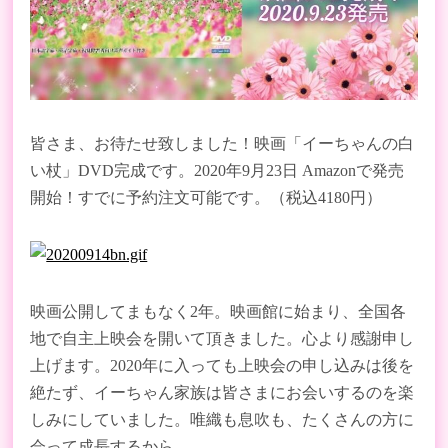
皆さま、お待たせ致しました！映画「イーちゃんの白
い杖」
DVD
完成です。
2020
年
9
月
23
日
Amazon
で発売
開始！すでに予約注文可能です。（税込4180円）
映画公開してまもなく
2
年。映画館に始まり、全国各
地で自主上映会を開いて頂きました。心より感謝申し
上げます。
2020
年に入っても上映会の申し込みは後を
絶たず、イーちゃん家族は皆さまにお会いするのを楽
しみにしていました。唯織も息吹も、たくさんの方に
会って成長するから
...
。