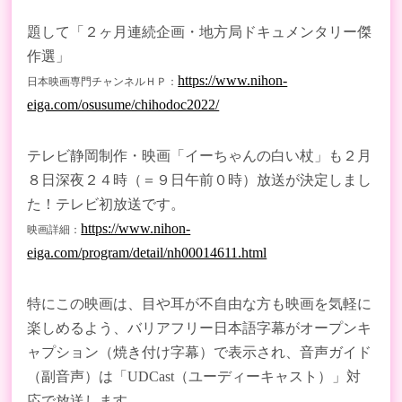
題して「２ヶ月連続企画・地方局ドキュメンタリー傑
作選」
https://www.nihon-
日本映画専門チャンネルＨＰ：
eiga.com/osusume/chihodoc2022/
テレビ静岡制作・映画「イーちゃんの白い杖」も２月
８日深夜２４時（＝９日午前０時）放送が決定しまし
た！テレビ初放送です。
https://www.nihon-
映画詳細：
eiga.com/program/detail/nh00014611.html
特にこの映画は、目や耳が不自由な方も映画を気軽に
楽しめるよう、バリアフリー日本語字幕がオープンキ
ャプション（焼き付け字幕）で表示され、音声ガイド
（副音声）は「UDCast（ユーディーキャスト）」対
応で放送します。