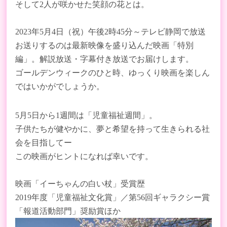
そして
2
人が咲かせた笑顔の花とは。
2023
年
5
月
4
日（祝）午後2時45分～テレビ静岡で放送
お送りするのは最新映像を盛り込んだ映画「特別
編」。解説放送・字幕付き放送でお届けします。
ゴールデンウィークのひと時、ゆっくり映画を楽しん
ではいかがでしょうか。
5
月
5
日から
1
週間は「児童福祉週間」。
子供たちが健やかに、夢と希望を持って生きられる社
会を目指してー
この映画がヒントになれば幸いです。
映画「イーちゃんの白い杖」受賞歴
2019
年度「児童福祉文化賞」／第
56
回ギャラクシー賞
「報道活動部門」奨励賞ほか