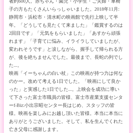
者約600人。赤ちゃん・園児・小学生・ご夫婦・車椅
子の方もたくさんいらっしゃいました。2018年11月:
静岡市・浜松市・清水町の映画館で先行上映して半
年。「どうしても見たくて来ました」「鑑賞するのは
2回目です」「元気をもらいました」「あすから頑張
れます」「子育てに悩み、イライラしていましたが、
変われそうです」と涙しながら、握手して帰られる方
が、後を絶ちませんでした。最後まで、長蛇の列でし
た...。
映画「イーちゃんの白い杖」この映画が持つ力は何な
のかー。改めて考える1日でした。「映画にして良か
った」と実感した1日でした...。上映会を成功に導い
て下さった富士市職員の皆様、富士市産業支援センタ
ーf-Biz:小出宗昭センター長はじめ、スタッフの皆
様。映画を楽しみにお越し頂いた皆様。本当に本当に
ありがとうございました。そして、私を生んでくれた
亡き父母に感謝します。