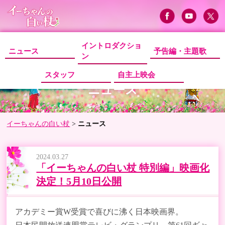
イントロダクショ
ニュース
予告編・主題歌
ン
スタッフ
自主上映会
ニュース
イーちゃんの白い杖
>
ニュース
2024.03.27
「イーちゃんの白い杖 特別編」映画化
決定！5月10日公開
アカデミー賞W受賞で喜びに沸く日本映画界。